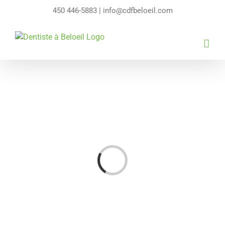
Passer
450 446-5883
|
info@cdfbeloeil.com
au
contenu
Loading...